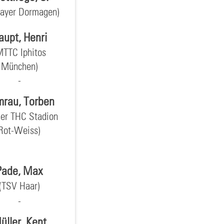
Bayer Dormagen)
aupt, Henri
MTTC Iphitos
München)
rau, Torben
ner THC Stadion
Rot-Weiss)
Pade, Max
(TSV Haar)
üller, Kent