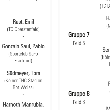
(TC 
H
Rast, Emil
(
(TC Oberstenfeld)
Gruppe 7
Feld 5
Gonzalo Saul, Pablo
Sem
(Sportclub SaFo
(Köl
Frankfurt)
Südmeyer, Tom
(Kölner THC Stadion
Rot-Weiss)
Gruppe 8
Feld 6
Harnoth Manrubia,
M