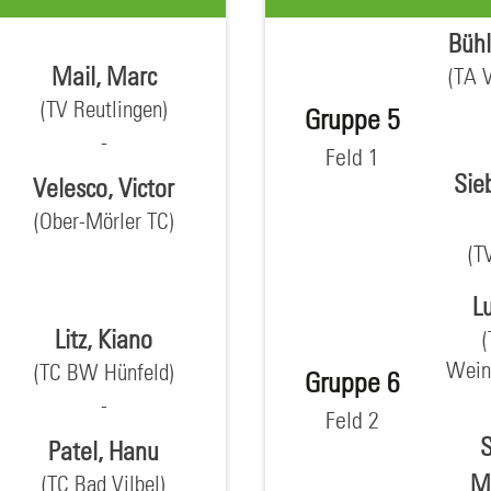
Bühl
Mail, Marc
(TA V
(TV Reutlingen)
Gruppe 5
Feld 1
Sie
Velesco, Victor
(Ober-Mörler TC)
(T
Lu
Litz, Kiano
(
Wein
(TC BW Hünfeld)
Gruppe 6
Feld 2
S
Patel, Hanu
Me
(TC Bad Vilbel)