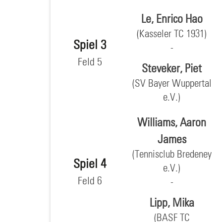
Le, Enrico Hao
(Kasseler TC 1931)
Spiel 3
Feld 5
Steveker, Piet
(SV Bayer Wuppertal
e.V.)
Williams, Aaron
James
(Tennisclub Bredeney
Spiel 4
e.V.)
Feld 6
Lipp, Mika
(BASF TC