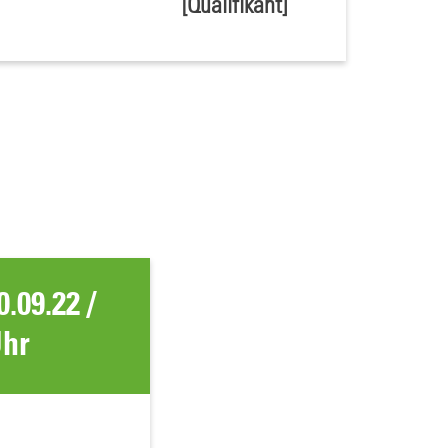
[Qualifikant]
.09.22 /
Uhr